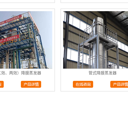
二效、两效）降膜蒸发器
管式降膜蒸发器