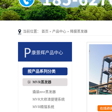
当前位置：
首页
»
产品中心
»
降膜蒸发器
康景辉产品中心
PRODUCT CENTER
按产品系列分类
MVR蒸发器
撬装mvr蒸发器
MVR大修渣提锂系统
MVR精馏系统