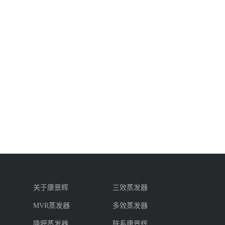
关于康景辉
三效蒸发器
MVR蒸发器
多效蒸发器
降膜蒸发器
联系康景辉