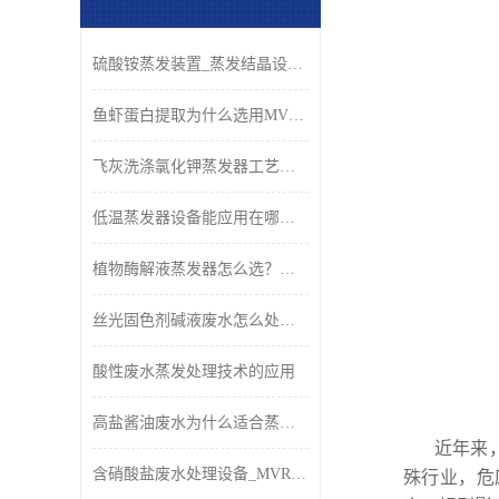
硫酸铵蒸发装置_蒸发结晶设备_青岛康景辉
鱼虾蛋白提取为什么选用MVR蒸发器？
飞灰洗涤氯化钾蒸发器工艺原理与应用
低温蒸发器设备能应用在哪些行业？
植物酶解液蒸发器怎么选？康景辉低温浓缩工艺与设备解析
丝光固色剂碱液废水怎么处理好？
酸性废水蒸发处理技术的应用
高盐酱油废水为什么适合蒸发法？
近年来
含硝酸盐废水处理设备_MVR蒸发结晶回收
殊行业，危