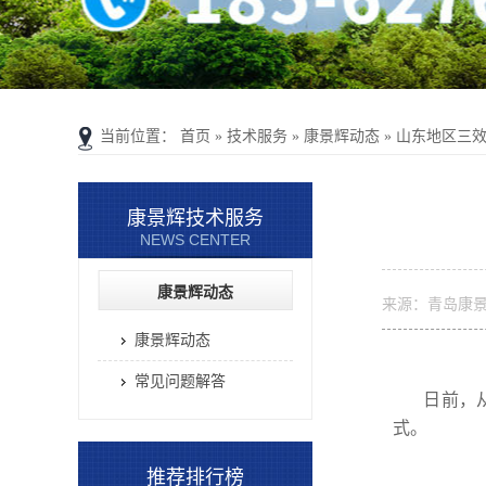
当前位置：
首页
»
技术服务
»
康景辉动态
»
山东地区三
康景辉技术服务
NEWS CENTER
康景辉动态
来源：青岛康
康景辉动态
常见问题解答
日前，从日
式。
推荐排行榜