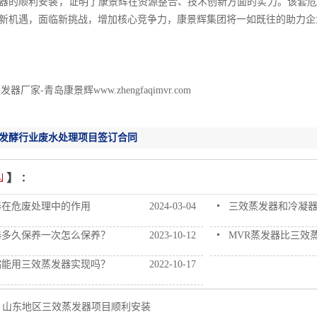
器的顺利安装，证明了康景辉在资源整合、技术创新方面的实力。该套危
新机遇，面临新挑战，增加核心竞争力，康景辉集团将一如既往的助力企
器厂家-青岛康景辉www.zhengfaqimvr.com
发酵行业废水处理项目签订合同
器在危废处理中的作用
2024-03-04
三效蒸发器和冷凝
器多久保养一次怎么保养？
2023-10-12
MVR蒸发器比三效
缩能用三效蒸发器实现吗？
2022-10-17
：
山东地区三效蒸发器项目顺利安装