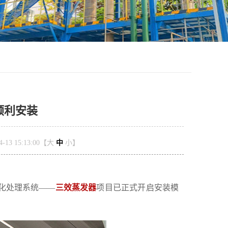
顺利安装
13 15:13:00【
大
中
小
】
化处理系统
——
三效蒸发器
项目已正式开启安装模