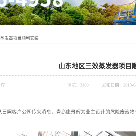
效蒸发器项目顺利安装
山东地区三效蒸发器项目
景辉
浏览：
3460
发布日期：2019-04-
照客户公司传来消息，青岛康景辉为业主设计的危险废液物