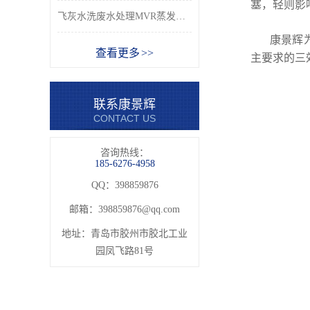
塞，轻则影
飞灰水洗废水处理MVR蒸发分盐系统_康景辉
康景辉
查看更多 >>
主要求的三
联系康景辉
CONTACT US
咨询热线：
185-6276-4958
QQ：398859876
邮箱：
398859876@qq.com
地址：青岛市胶州市胶北工业
园凤飞路81号