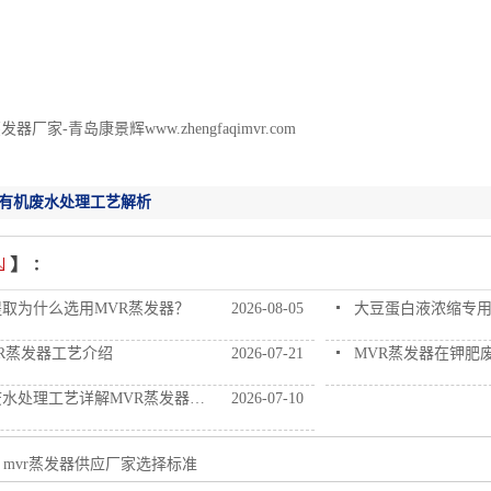
器厂家-青岛康景辉www.zhengfaqimvr.com
有机废水处理工艺解析
取为什么选用MVR蒸发器？
2026-08-05
大豆蛋白液浓缩专用MVR
R蒸发器工艺介绍
2026-07-21
MVR蒸发器在钾肥废
处理工艺详解MVR蒸发器-青岛康景辉
2026-07-10
：
mvr蒸发器供应厂家选择标准