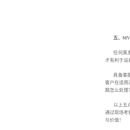
五、M
任何蒸发器
才有利于设
具备客服部
客户在适用
题怎么处理
以上五点，
通过现场考
与价值！