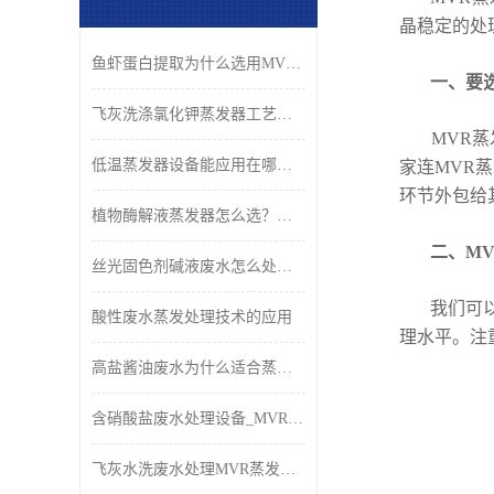
晶稳定的处
鱼虾蛋白提取为什么选用MVR蒸发器？
一、要选择
飞灰洗涤氯化钾蒸发器工艺原理与应用
MVR蒸发
低温蒸发器设备能应用在哪些行业？
家连MVR
环节外包给
植物酶解液蒸发器怎么选？康景辉低温浓缩工艺与设备解析
二、MV
丝光固色剂碱液废水怎么处理好？
我们可以去
酸性废水蒸发处理技术的应用
理水平。注
高盐酱油废水为什么适合蒸发法？
含硝酸盐废水处理设备_MVR蒸发结晶回收
飞灰水洗废水处理MVR蒸发分盐系统_康景辉