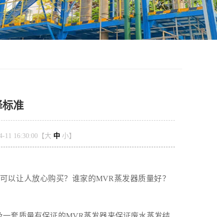
择标准
11 16:30:00【
大
中
小
】
可以让人放心购买？谁家的MVR蒸发器质量好？
一套质量有保证的MVR蒸发器来保证废水蒸发结