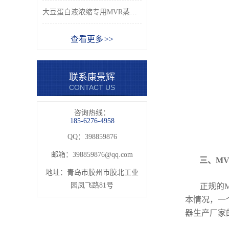
大豆蛋白液浓缩专用MVR蒸发器_青岛康景辉厂家
查看更多 >>
联系康景辉
CONTACT US
咨询热线：
185-6276-4958
QQ：398859876
邮箱：
398859876@qq.com
三、M
地址：青岛市胶州市胶北工业
园凤飞路81号
正规的MV
本情况，一
器生产厂家