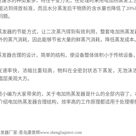
业废水的种类繁多，特性千变万化，在处理时采用电加热蒸发工
能达到排放标准，而且水分蒸发后干物质的含水量也降低了20
问题。
蒸发器的节能方式，让二次蒸汽得到有效利用，整套电加热蒸发
外的蒸汽消耗，因此能够节省大量的鲜蒸汽消耗，降低蒸发成本
蒸发器合理的设计，简单的结构，使设备整体体积小于传统设备
发速率快，浓缩比重较高，物料在全密封状态下蒸发，无泡沫
温层美观大方。
是小编为大家带来的，关于电加热蒸发器是什么的全部内容了，
介绍电加热蒸发器合理结构，效率高的工作原理都适用于处理哪
器厂家-青岛康景辉www.zhengfaqimvr.com