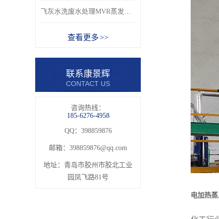
飞灰水洗废水处理MVR蒸发分盐系统_康景辉
查看更多 >>
联系康景辉
CONTACT US
咨询热线：
185-6276-4958
QQ：398859876
邮箱：
398859876@qq.com
地址：青岛市胶州市胶北工业
园凤飞路81号
电加热蒸