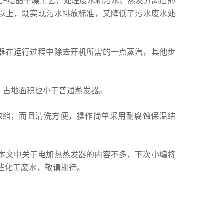
艺+结晶干燥工艺，处理废水和污水。蒸发分离后的
%以上，既实现污水排放标准，又降低了污水废水处
器在运行过程中除去开机所需的一点蒸汽，其他步
。
，占地面积也小于普通蒸发器。
浓缩，而且清洗方便，操作简单采用耐腐蚀保温结
本文中关于电加热蒸发器的内容不多，下次小编将
些化工废水，敬请期待。