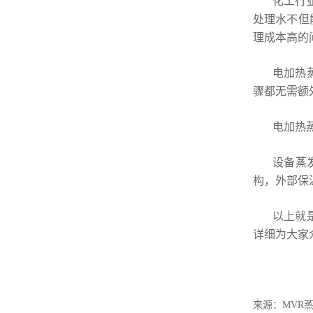
化工行
处理水不但
理成本高的
电加热
骤都无需额
电加热
设备蒸
构，外部保
以上就
详细为大家
来源：MVR蒸发