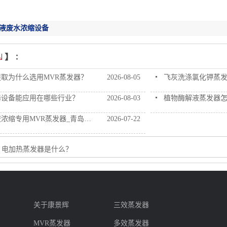
液废水浓缩设备
取为什么选用MVR蒸发器？
2026-08-05
飞灰洗涤氯化钾蒸
器设备能应用在哪些行业？
2026-08-03
植物酶解液蒸发器怎么选？康
缩专用MVR蒸发器_青岛康景辉厂家
2026-07-22
：
电加热蒸发器是什么？
：
康景辉
版权所有：
{}/a>转载请注明出处
关于康景辉
三效蒸发器
MVR蒸发器
多效蒸发器