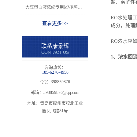
盐、溶解性
大豆蛋白液浓缩专用MVR蒸发器_青岛康景辉厂家
RO水处理
查看更多 >>
成分，处理
RO浓水应
联系康景辉
CONTACT US
1、浓水回
咨询热线：
185-6276-4958
QQ：398859876
邮箱：
398859876@qq.com
地址：青岛市胶州市胶北工业
园凤飞路81号