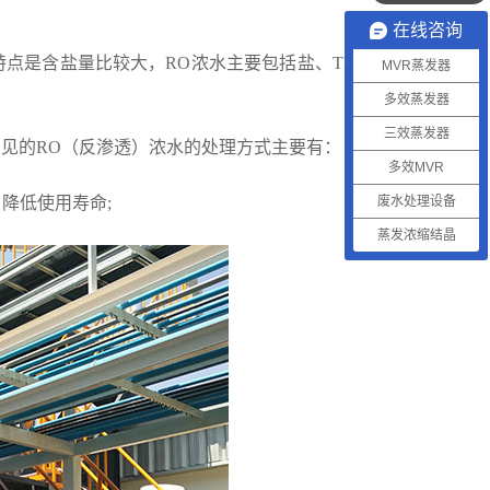
在线咨询
点是含盐量比较大，RO浓水主要包括盐、TDS等
MVR蒸发器
多效蒸发器
三效蒸发器
见的RO（反渗透）浓水的处理方式主要有：
多效MVR
降低使用寿命;
废水处理设备
蒸发浓缩结晶