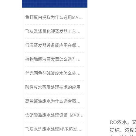
鱼虾蛋白提取为什么选用MVR蒸发器？
飞灰洗涤氯化钾蒸发器工艺原理与应用
低温蒸发器设备能应用在哪些行业？
植物酶解液蒸发器怎么选？康景辉低温浓缩工艺与设备解析
丝光固色剂碱液废水怎么处理好？
酸性废水蒸发处理技术的应用
高盐酱油废水为什么适合蒸发法？
含硝酸盐废水处理设备_MVR蒸发结晶回收
RO浓水，
飞灰水洗废水处理MVR蒸发分盐系统_康景辉
提纯、浓缩