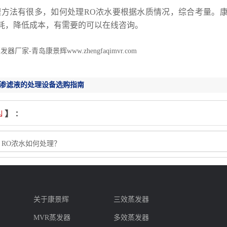
理方法有很多，如何处理RO浓水要根据水质情况，综合考量。
耗，降低成本，有需要的可以在线咨询。
器厂家-青岛康景辉www.zhengfaqimvr.com
渗滤液的处理设备选购指南
：
RO浓水如何处理？
：
康景辉
版权所有：
{}/a>转载请注明出处
关于康景辉
三效蒸发器
MVR蒸发器
多效蒸发器