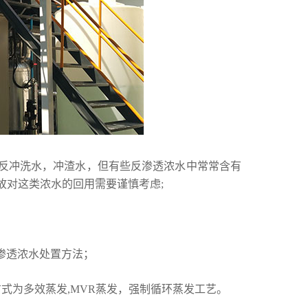
的反冲洗水，冲渣水，但有些反渗透浓水中常常含有
故对这类浓水的回用需要谨慎考虑;
渗透浓水处置方法；
式为多效蒸发,MVR蒸发，强制循环蒸发工艺。