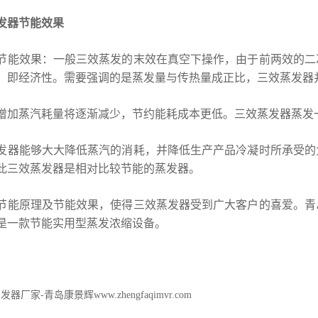
发器节能效果
节能效果：一般三效蒸发的末效在真空下操作，由于前两效的二
，即经济性。需要强调的是蒸发量与传热量成正比，三效蒸发器
增加蒸汽耗量将逐渐减少，节约能耗成本更低。三效蒸发器蒸发一吨
发器能够大大降低蒸汽的消耗，并降低生产产品冷凝时所承受的
此三效蒸发器是相对比较节能的蒸发器。
节能原理及节能效果，使得三效蒸发器受到广大客户的喜爱。青
是一款节能实用型蒸发浓缩设备。
器厂家-青岛康景辉www.zhengfaqimvr.com