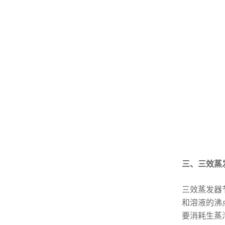
三、三效蒸
三效蒸发器
和溶液的沸
要消耗生蒸