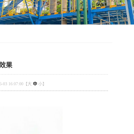
效果
03 16:07:00【
大
中
小
】