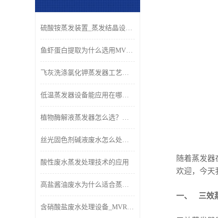
硫酸铵蒸发装置_蒸发结晶设备_青岛康景辉
鱼虾蛋白提取为什么选用MVR蒸发器？
飞灰洗涤氯化钾蒸发器工艺原理与应用
低温蒸发器设备能应用在哪些行业？
植物酶解液蒸发器怎么选？康景辉低温浓缩工艺与设备解析
丝光固色剂碱液废水怎么处理好？
随着蒸发器
酸性废水蒸发处理技术的应用
欢迎，今天
高盐酱油废水为什么适合蒸发法？
一、 三效
含硝酸盐废水处理设备_MVR蒸发结晶回收