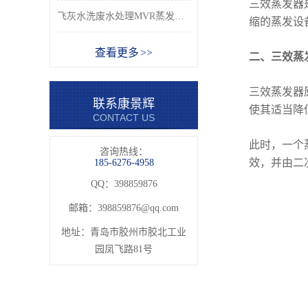
三效蒸发器
飞灰水洗废水处理MVR蒸发分盐系统_康景辉
缩的蒸发设
查看更多 >>
二、三效蒸
三效蒸发器
联系康景辉
使其适当降
CONTACT US
此时，一个
咨询热线：
效，并由二
185-6276-4958
QQ：398859876
邮箱：
398859876@qq.com
地址：青岛市胶州市胶北工业
园凤飞路81号