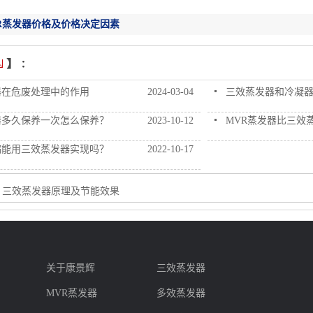
R蒸发器价格及价格决定因素
器在危废处理中的作用
2024-03-04
三效蒸发器和冷凝
器多久保养一次怎么保养？
2023-10-12
MVR蒸发器比三效
缩能用三效蒸发器实现吗？
2022-10-17
：
三效蒸发器原理及节能效果
：
康景辉
版权所有：
{}/a>转载请注明出处
关于康景辉
三效蒸发器
MVR蒸发器
多效蒸发器